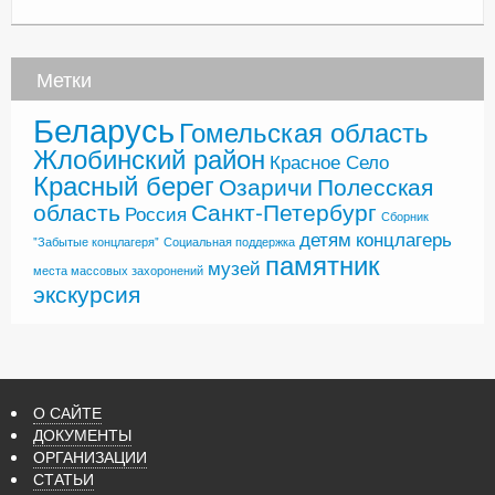
Метки
Беларусь
Гомельская область
Жлобинский район
Красное Село
Красный берег
Озаричи
Полесская
область
Санкт-Петербург
Россия
Сборник
детям
концлагерь
"Забытые концлагеря"
Социальная поддержка
памятник
музей
места массовых захоронений
экскурсия
О САЙТЕ
ДОКУМЕНТЫ
ОРГАНИЗАЦИИ
СТАТЬИ