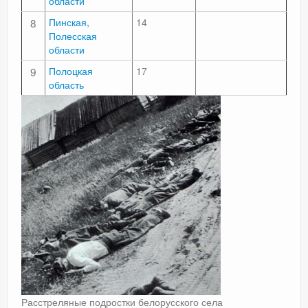
области
8
Пинская,
14
Полесская
области
9
Полоцкая
17
область
Расстреляные подростки белорусского села