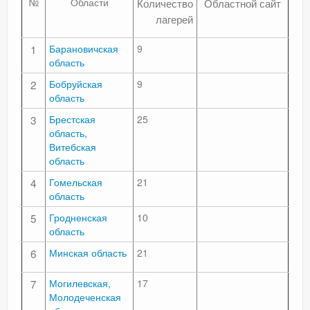
№
Области
Количество
Областной сайт
СПИСОК КОНЦЛАГЕРЕЙ
лагерей
КОНТАКТЫ
1
Барановичская
9
область
2
Бобруйская
9
область
3
Брестская
25
область,
Витебская
область
4
Гомельская
21
область
5
Гродненская
10
область
6
Минская область
21
7
Могилевская,
17
Молодеченская