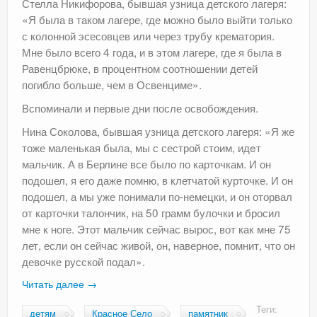
Стелла Никифорова, бывшая узница детского лагеря:
«Я была в таком лагере, где можно было выйти только
с колонной эсесовцев или через трубу крематория.
Мне было всего 4 года, и в этом лагере, где я была в
Равенцбрюке, в процентном соотношении детей
погибло больше, чем в Освенциме».
Вспоминали и первые дни после освобождения.
Нина Соколова, бывшая узница детского лагеря: «Я же
тоже маленькая была, мы с сестрой стоим, идeт
мальчик. А в Берлине все было по карточкам. И он
подошел, я его даже помню, в клетчатой курточке. И он
подошел, а мы уже понимали по-немецки, и он оторвал
от карточки талончик, на 50 грамм булочки и бросил
мне к ноге. Этот мальчик сейчас вырос, вот как мне 75
лет, если он сейчас живой, он, наверное, помнит, что он
девочке русской подал».
Читать далее
→
Теги:
детям
Красное Село
памятник