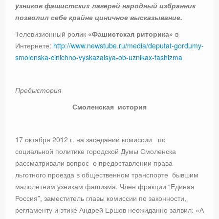
узников фашистских лагерей народный избранник
позволил себе крайне циничное высказывание.
Телевизионный ролик
«Фашистская риторика»
в
Интернете:
http://www.newstube.ru/media/deputat-gordumy-
smolenska-cinichno-vyskazalsya-ob-uznikax-fashizma
Предыстория
Смоленская история
17 октября 2012 г. на заседании комиссии по
социальной политике городской Думы Смоленска
рассматривали вопрос о предоставлении права
льготного проезда в общественном транспорте бывшим
малолетним узникам фашизма. Член фракции “Единая
Россия”, заместитель главы комиссии по законности,
регламенту и этике Андрей Ершов неожиданно заявил: «А